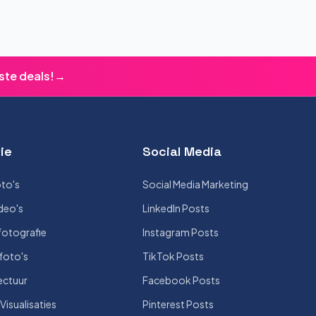
ste deals!
→
ie
Social Media
to's
Social Media Marketing
deo's
LinkedIn Posts
otografie
Instagram Posts
foto's
TikTok Posts
ectuur
Facebook Posts
isualisaties
Pinterest Posts