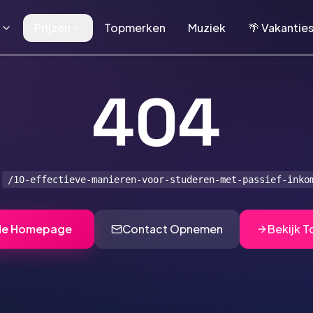
n
Prijzen
Topmerken
Muziek
🌴 Vakantie
404
a
/10-effectieve-manieren-voor-studeren-met-passief-inko
de Homepage
Contact Opnemen
Bekijk 