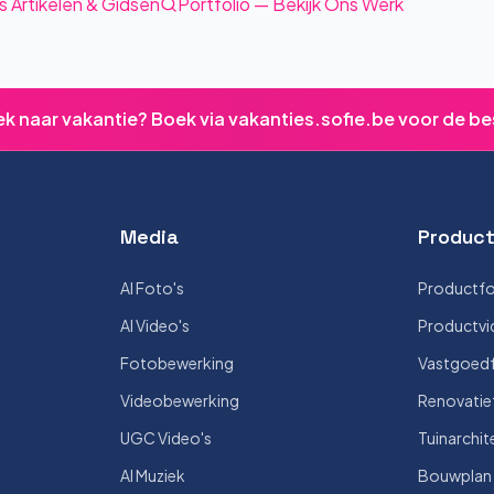
s Artikelen & Gidsen
Portfolio — Bekijk Ons Werk
ek naar vakantie? Boek via vakanties.sofie.be voor de be
Media
Product
AI Foto's
Productfo
AI Video's
Productvi
Fotobewerking
Vastgoedf
Videobewerking
Renovatie
UGC Video's
Tuinarchit
AI Muziek
Bouwplan V