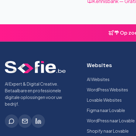
Kennisbank — Grati
🌴 Op zo
Websites
AI Websites
AI Expert & Digital Creative.
WordPress Websites
Betaalbare en professionele
digitale oplossingen voor uw
Lovable Websites
bedrijf.
Figma naar Lovable
WordPress naar Lovable
Shopify naar Lovable