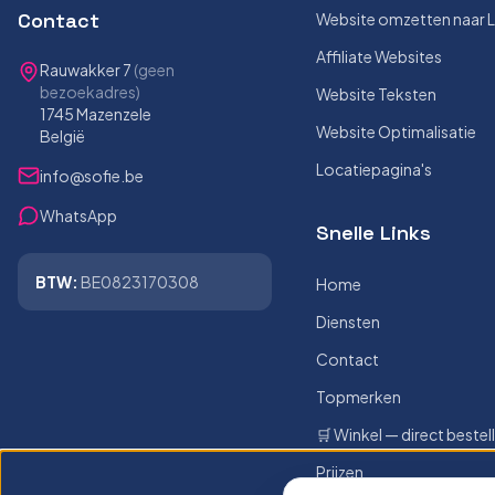
Contact
Website omzetten naar 
Affiliate Websites
Rauwakker 7
(geen
bezoekadres)
Website Teksten
1745 Mazenzele
Website Optimalisatie
België
Locatiepagina's
info@sofie.be
WhatsApp
Snelle Links
BTW:
BE0823170308
Home
Diensten
Contact
Topmerken
🛒 Winkel — direct bestel
Prijzen