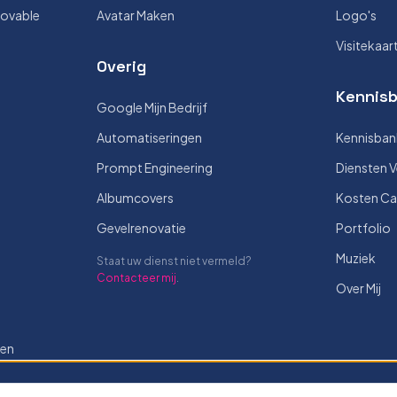
Lovable
Avatar Maken
Logo's
Visitekaar
Overig
Kennisb
Google Mijn Bedrijf
Automatiseringen
Kennisban
Prompt Engineering
Diensten V
Albumcovers
Kosten Ca
Gevelrenovatie
Portfolio
Muziek
Staat uw dienst niet vermeld?
Contacteer mij
.
Over Mij
len