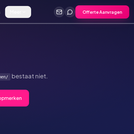
s
Meer
Offerte Aanvragen
bestaat niet.
men/
Topmerken