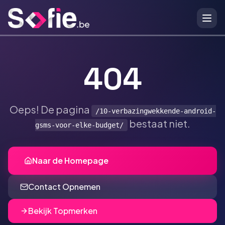
Ga naar hoofdinhoud
404
Oeps! De pagina
/10-verbazingwekkende-android-
bestaat niet.
gsms-voor-elke-budget/
Naar de Homepage
Contact Opnemen
Bekijk Topmerken