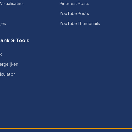
isualisaties
Pinterest Posts
YouTube Posts
tjes
YouTube Thumbnails
ank & Tools
k
ergelijken
lculator