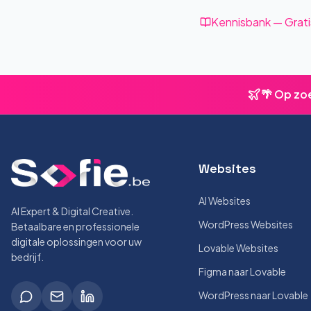
Kennisbank — Grati
🌴 Op zo
Websites
AI Websites
AI Expert & Digital Creative.
WordPress Websites
Betaalbare en professionele
digitale oplossingen voor uw
Lovable Websites
bedrijf.
Figma naar Lovable
WordPress naar Lovable