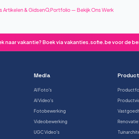
s Artikelen & Gidsen
Portfolio — Bekijk Ons Werk
ek naar vakantie? Boek via vakanties.sofie.be voor de be
Media
Product
AI Foto's
Productfo
AI Video's
Productvi
Fotobewerking
Vastgoedf
Videobewerking
Renovatie
UGC Video's
Tuinarchit