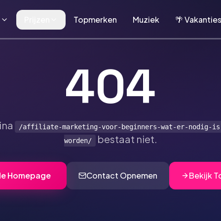
n
Prijzen
Topmerken
Muziek
🌴 Vakantie
404
ina
/affiliate-marketing-voor-beginners-wat-er-nodig-is
bestaat niet.
worden/
de Homepage
Contact Opnemen
Bekijk 