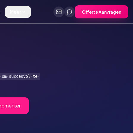
s
Meer
Offerte Aanvragen
-om-succesvol-te-
Topmerken