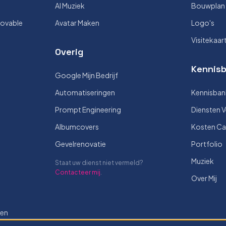
AI Muziek
Bouwplan V
Lovable
Avatar Maken
Logo's
Visitekaar
Overig
Kennisb
Google Mijn Bedrijf
Automatiseringen
Kennisban
Prompt Engineering
Diensten V
Albumcovers
Kosten Ca
Gevelrenovatie
Portfolio
Muziek
Staat uw dienst niet vermeld?
Contacteer mij
.
Over Mij
len