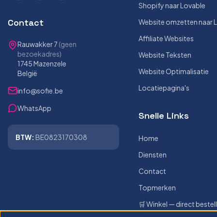
Shopify naar Lovable
Contact
Website omzetten naar 
Affiliate Websites
Rauwakker 7
(geen
bezoekadres)
Website Teksten
1745 Mazenzele
Website Optimalisatie
België
Locatiepagina's
info@sofie.be
WhatsApp
Snelle Links
BTW:
BE0823170308
Home
Diensten
Contact
Topmerken
🛒 Winkel — direct bestel