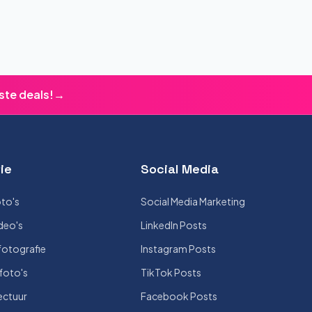
ste deals!
→
ie
Social Media
to's
Social Media Marketing
deo's
LinkedIn Posts
otografie
Instagram Posts
foto's
TikTok Posts
ectuur
Facebook Posts