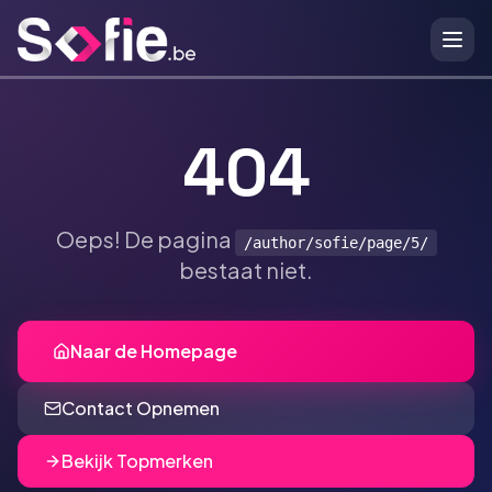
Ga naar hoofdinhoud
404
Oeps! De pagina
/author/sofie/page/5/
bestaat niet.
Naar de Homepage
Contact Opnemen
Bekijk Topmerken