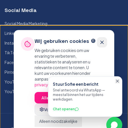
Social Media
Social Media Marketing
LinkedIn Posts
Wij gebruiken cookies 🍪
Instagram Posts
We gebruiken cookies om uw
TikTok Posts
ervaring te verbeteren,
statistieken te analyseren en u
Facebook Posts
relevante content te tonen. U
Pinterest Posts
kunt uw voorkeuren hieronder
aanpassen.
Lees ons
YouTube Posts
Stuur Sofie een bericht
privacybeleid
Snel antwoord via WhatsApp —
YouTube Thumbnails
meestal binnen het uur tijdens
Alles accepteren
werkdagen.
Voorkeuren
Chat openen
Alleen noodzakelijke
©
2026
Sofie.be - Alle rechten voorbehouden
Whats