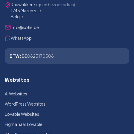
Rauwakker 7
(geen bezoekadres)
1745 Mazenzele
België
info@sofie.be
WhatsApp
BTW:
BE0823170308
Websites
AI Websites
WordPress Websites
Lovable Websites
Figma naar Lovable