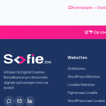
Kennisbank — Grati
🌴 Op zo
Websites
AI Websites
AI Expert & Digital Creative.
WordPress Websites
Betaalbare en professionele
digitale oplossingen voor uw
Lovable Websites
bedrijf.
Figma naar Lovable
WordPress naar Lovable