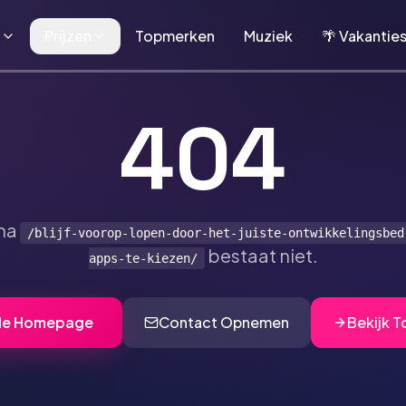
n
Prijzen
Topmerken
Muziek
🌴 Vakantie
404
na
/blijf-voorop-lopen-door-het-juiste-ontwikkelingsbed
bestaat niet.
apps-te-kiezen/
de Homepage
Contact Opnemen
Bekijk 