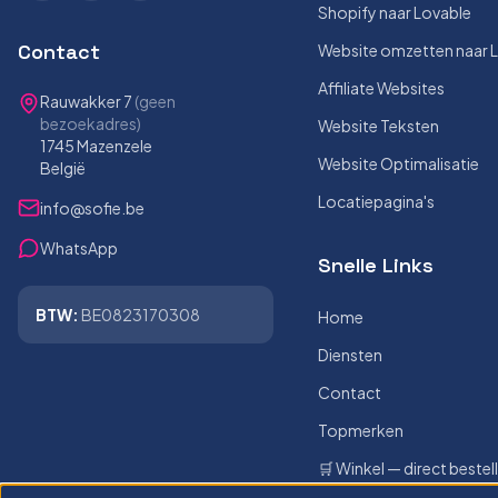
Shopify naar Lovable
Contact
Website omzetten naar 
Affiliate Websites
Rauwakker 7
(geen
bezoekadres)
Website Teksten
1745 Mazenzele
Website Optimalisatie
België
Locatiepagina's
info@sofie.be
WhatsApp
Snelle Links
BTW:
BE0823170308
Home
Diensten
Contact
Topmerken
🛒 Winkel — direct bestel