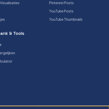
isualisaties
Pinterest Posts
YouTube Posts
tjes
YouTube Thumbnails
ank & Tools
k
ergelijken
lculator