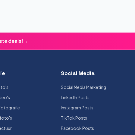
ste deals!
→
ie
Social Media
to's
Social Media Marketing
deo's
LinkedIn Posts
otografie
Instagram Posts
foto's
TikTok Posts
ectuur
Facebook Posts