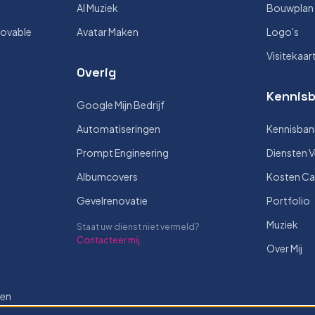
AI Muziek
Bouwplan V
Lovable
Avatar Maken
Logo's
Visitekaar
Overig
Kennisb
Google Mijn Bedrijf
Automatiseringen
Kennisban
Prompt Engineering
Diensten V
Albumcovers
Kosten Ca
Gevelrenovatie
Portfolio
Muziek
Staat uw dienst niet vermeld?
Contacteer mij
.
Over Mij
len