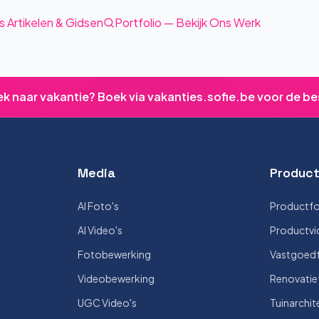
s Artikelen & Gidsen
Portfolio — Bekijk Ons Werk
ek naar vakantie? Boek via vakanties.sofie.be voor de be
Media
Product
AI Foto's
Productfo
AI Video's
Productvi
Fotobewerking
Vastgoedf
Videobewerking
Renovatie
UGC Video's
Tuinarchit