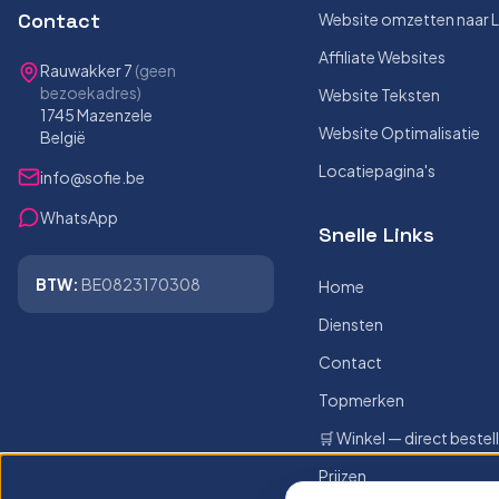
Contact
Website omzetten naar 
Affiliate Websites
Rauwakker 7
(geen
bezoekadres)
Website Teksten
1745 Mazenzele
Website Optimalisatie
België
Locatiepagina's
info@sofie.be
WhatsApp
Snelle Links
BTW:
BE0823170308
Home
Diensten
Contact
Topmerken
🛒 Winkel — direct bestel
Prijzen