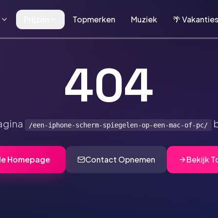
n
Prijzen
Topmerken
Muziek
🌴 Vakantie
404
agina
b
/een-iphone-scherm-spiegelen-op-een-mac-of-pc/
de Homepage
Contact Opnemen
Bekijk 