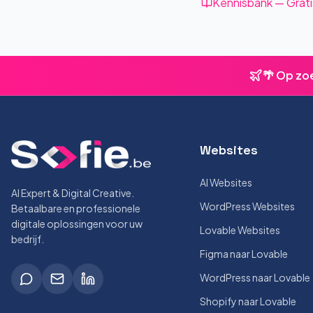
Kennisbank — Grati
🌴 Op zo
Websites
AI Websites
AI Expert & Digital Creative.
WordPress Websites
Betaalbare en professionele
digitale oplossingen voor uw
Lovable Websites
bedrijf.
Figma naar Lovable
WordPress naar Lovable
Shopify naar Lovable