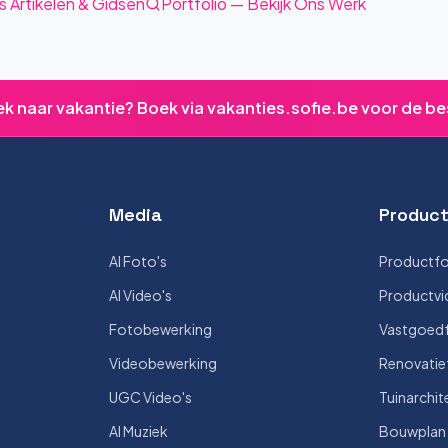
s Artikelen & Gidsen
Portfolio — Bekijk Ons Werk
ek naar vakantie? Boek via vakanties.sofie.be voor de be
Media
Product
AI Foto's
Productfo
AI Video's
Productvi
Fotobewerking
Vastgoedf
Videobewerking
Renovatie
UGC Video's
Tuinarchit
AI Muziek
Bouwplan V