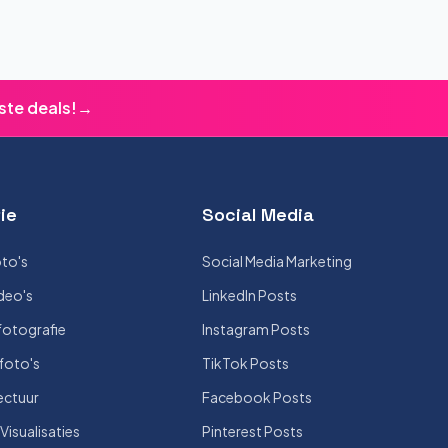
ste deals!
→
ie
Social Media
to's
Social Media Marketing
deo's
LinkedIn Posts
otografie
Instagram Posts
foto's
TikTok Posts
ectuur
Facebook Posts
isualisaties
Pinterest Posts