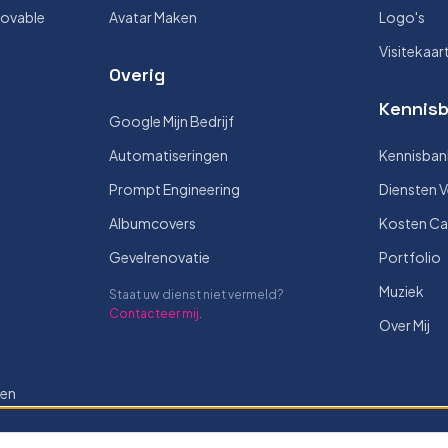
Lovable
Avatar Maken
Logo's
Visitekaar
Overig
Kennisb
Google Mijn Bedrijf
Automatiseringen
Kennisban
Prompt Engineering
Diensten V
Albumcovers
Kosten Ca
Gevelrenovatie
Portfolio
Muziek
Staat uw dienst niet vermeld?
Contacteer mij
.
Over Mij
len