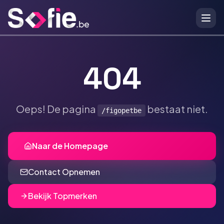
Ga naar hoofdinhoud
404
Oeps! De pagina
bestaat niet.
/figopetbe
Naar de Homepage
Contact Opnemen
Bekijk Topmerken