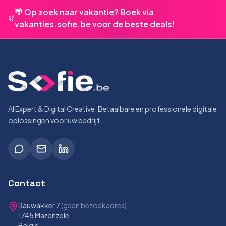
🌴 Op zoek naar vakantie? Boek via
vakanties.sofie.be voor de beste deals!
AI Expert & Digital Creative. Betaalbare en professionele digitale
oplossingen voor uw bedrijf.
Contact
Rauwakker 7
(geen bezoekadres)
1745 Mazenzele
België