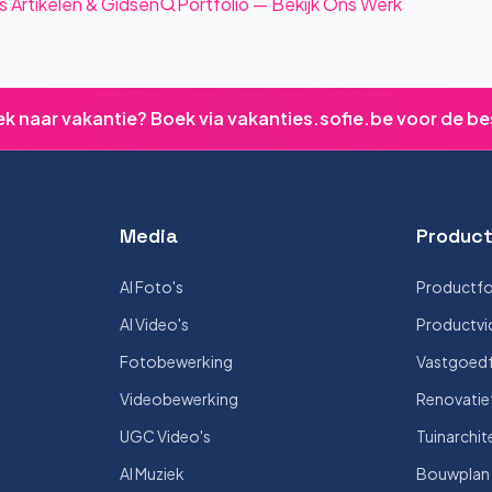
s Artikelen & Gidsen
Portfolio — Bekijk Ons Werk
ek naar vakantie? Boek via vakanties.sofie.be voor de be
Media
Product
AI Foto's
Productfo
AI Video's
Productvi
Fotobewerking
Vastgoedf
Videobewerking
Renovatie
UGC Video's
Tuinarchit
AI Muziek
Bouwplan V