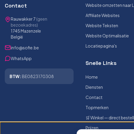
Contact
Website omzetten naar 
Affiliate Websites
Rauwakker 7
(geen
bezoekadres)
Website Teksten
1745 Mazenzele
Website Optimalisatie
België
Locatiepagina's
info@sofie.be
WhatsApp
Snelle Links
BTW:
BE0823170308
Home
Diensten
Contact
Topmerken
🛒 Winkel — direct bestel
Prijzen