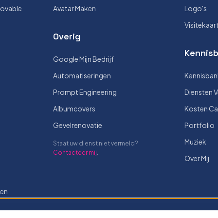
Lovable
Avatar Maken
Logo's
Visitekaar
Overig
Kennisb
Google Mijn Bedrijf
Automatiseringen
Kennisban
Prompt Engineering
Diensten V
Albumcovers
Kosten Ca
Gevelrenovatie
Portfolio
Muziek
Staat uw dienst niet vermeld?
Contacteer mij
.
Over Mij
len