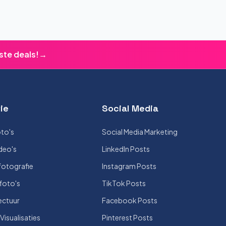
ste deals!
→
ie
Social Media
to's
Social Media Marketing
deo's
LinkedIn Posts
otografie
Instagram Posts
foto's
TikTok Posts
ectuur
Facebook Posts
isualisaties
Pinterest Posts