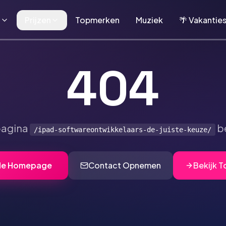
n
Prijzen
Topmerken
Muziek
🌴 Vakantie
404
pagina
be
/ipad-softwareontwikkelaars-de-juiste-keuze/
de Homepage
Contact Opnemen
Bekijk 