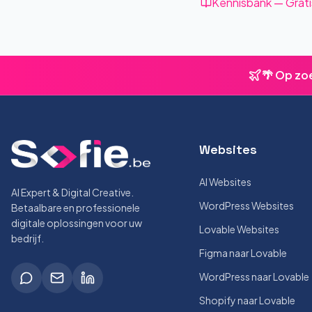
Kennisbank — Grati
🌴 Op zo
Websites
AI Websites
AI Expert & Digital Creative.
WordPress Websites
Betaalbare en professionele
digitale oplossingen voor uw
Lovable Websites
bedrijf.
Figma naar Lovable
WordPress naar Lovable
Shopify naar Lovable