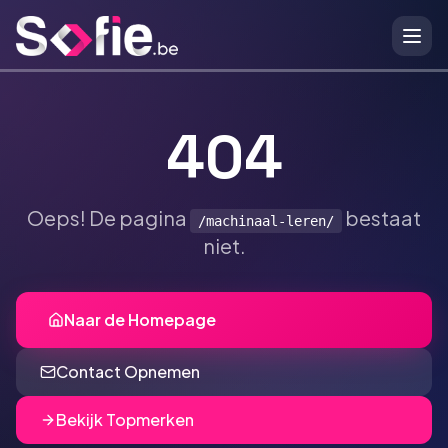
Ga naar hoofdinhoud
404
Oeps! De pagina
bestaat
/machinaal-leren/
niet.
Naar de Homepage
Contact Opnemen
Bekijk Topmerken