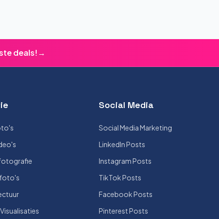
ste deals!
→
ie
Social Media
to's
Social Media Marketing
deo's
LinkedIn Posts
otografie
Instagram Posts
foto's
TikTok Posts
ectuur
Facebook Posts
isualisaties
Pinterest Posts