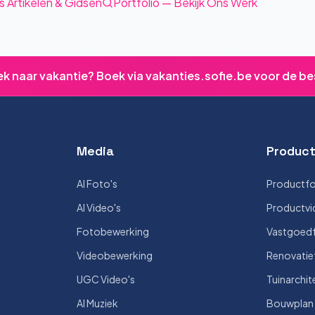
s Artikelen & Gidsen
Portfolio — Bekijk Ons Werk
ek naar vakantie? Boek via vakanties.sofie.be voor de be
Media
Product
AI Foto's
Productfo
AI Video's
Productvi
Fotobewerking
Vastgoedf
Videobewerking
Renovatie
UGC Video's
Tuinarchit
AI Muziek
Bouwplan V