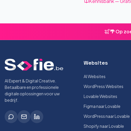
Kennisbank — Grati
🌴 Op zo
Websites
AI Websites
AI Expert & Digital Creative.
WordPress Websites
Betaalbare en professionele
digitale oplossingen voor uw
Lovable Websites
bedrijf.
Figma naar Lovable
WordPress naar Lovable
Shopify naar Lovable