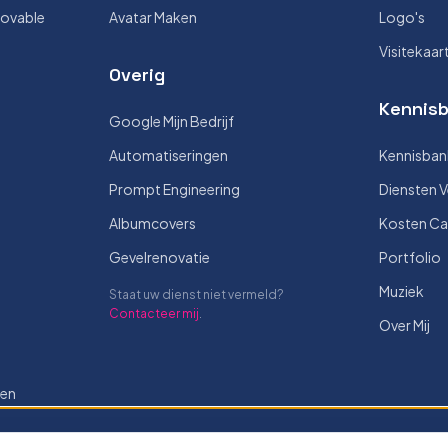
Lovable
Avatar Maken
Logo's
Visitekaar
Overig
Kennisb
Google Mijn Bedrijf
Automatiseringen
Kennisban
Prompt Engineering
Diensten V
Albumcovers
Kosten Ca
Gevelrenovatie
Portfolio
Muziek
Staat uw dienst niet vermeld?
Contacteer mij
.
Over Mij
len