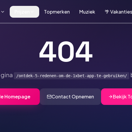
n
Prijzen
Topmerken
Muziek
🌴 Vakantie
404
agina
/ontdek-5-redenen-om-de-1xbet-app-te-gebruiken/
de Homepage
Contact Opnemen
Bekijk 