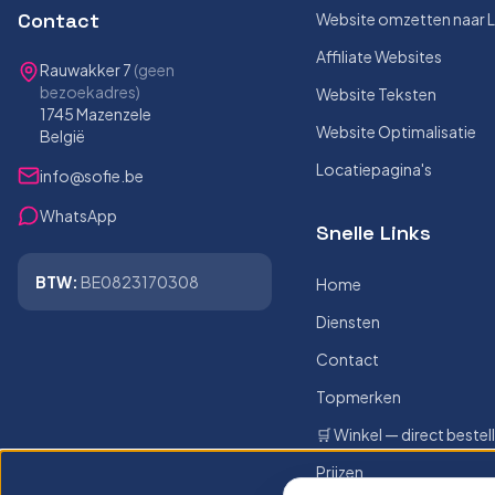
Contact
Website omzetten naar 
Affiliate Websites
Rauwakker 7
(geen
bezoekadres)
Website Teksten
1745 Mazenzele
Website Optimalisatie
België
Locatiepagina's
info@sofie.be
WhatsApp
Snelle Links
BTW:
BE0823170308
Home
Diensten
Contact
Topmerken
🛒 Winkel — direct bestel
Prijzen