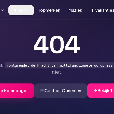
n
Prijzen
Topmerken
Muziek
🌴 Vakantie
404
na
/ontgrendel-de-kracht-van-multifunctionele-wordpress
niet.
de Homepage
Contact Opnemen
Bekijk 