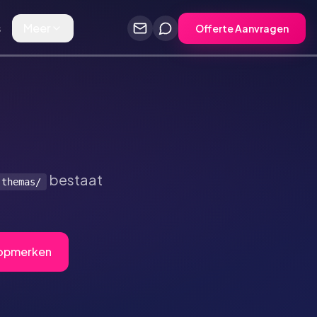
s
Meer
Offerte Aanvragen
bestaat
-themas/
Topmerken