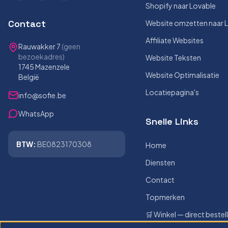
Shopify naar Lovable
Contact
Website omzetten naar 
Affiliate Websites
Rauwakker 7
(geen
bezoekadres)
Website Teksten
1745 Mazenzele
Website Optimalisatie
België
Locatiepagina's
info@sofie.be
WhatsApp
Snelle Links
BTW:
BE0823170308
Home
Diensten
Contact
Topmerken
🛒 Winkel — direct bestel