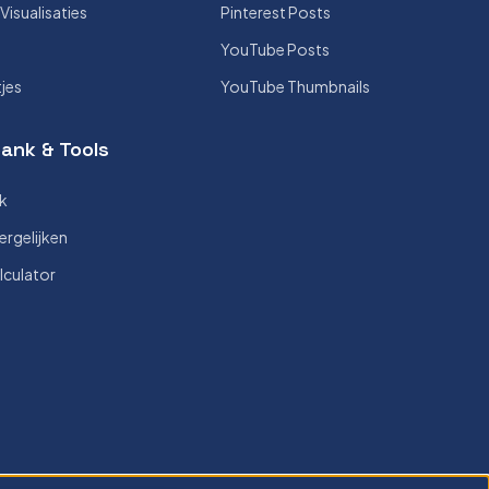
isualisaties
Pinterest Posts
YouTube Posts
tjes
YouTube Thumbnails
ank & Tools
k
ergelijken
lculator