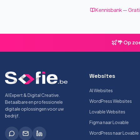
Kennisbank — Grati
🌴 Op zo
Websites
AI Websites
AI Expert & Digital Creative.
WordPress Websites
Betaalbare en professionele
digitale oplossingen voor uw
Lovable Websites
bedrijf.
Figma naar Lovable
WordPress naar Lovable