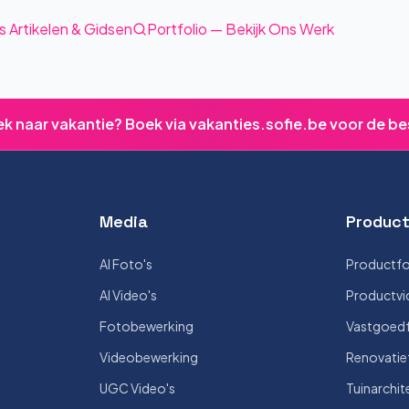
s Artikelen & Gidsen
Portfolio — Bekijk Ons Werk
ek naar vakantie? Boek via vakanties.sofie.be voor de be
Media
Product
AI Foto's
Productfo
AI Video's
Productvi
Fotobewerking
Vastgoedf
Videobewerking
Renovatie
UGC Video's
Tuinarchit