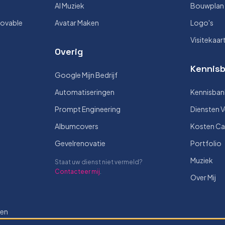
AI Muziek
Bouwplan V
Lovable
Avatar Maken
Logo's
Visitekaar
Overig
Kennisb
Google Mijn Bedrijf
Automatiseringen
Kennisban
Prompt Engineering
Diensten V
Albumcovers
Kosten Ca
Gevelrenovatie
Portfolio
Muziek
Staat uw dienst niet vermeld?
Contacteer mij
.
Over Mij
len