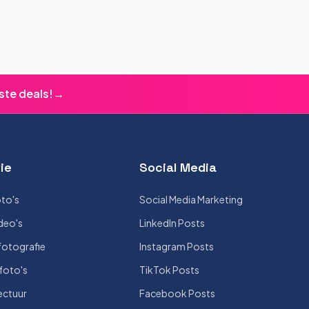
ste deals!
→
ie
Social Media
to's
Social Media Marketing
deo's
LinkedIn Posts
otografie
Instagram Posts
foto's
TikTok Posts
ectuur
Facebook Posts