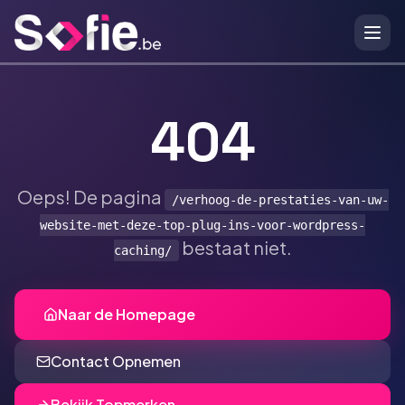
Ga naar hoofdinhoud
404
Oeps! De pagina
/verhoog-de-prestaties-van-uw-
website-met-deze-top-plug-ins-voor-wordpress-
bestaat niet.
caching/
Naar de Homepage
Contact Opnemen
Bekijk Topmerken