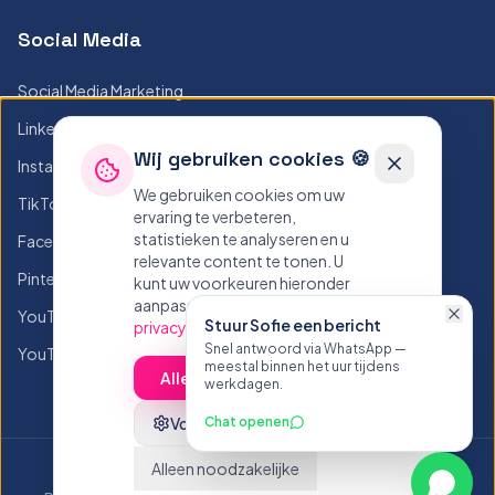
Social Media
Social Media Marketing
LinkedIn Posts
Wij gebruiken cookies 🍪
Instagram Posts
We gebruiken cookies om uw
TikTok Posts
ervaring te verbeteren,
statistieken te analyseren en u
Facebook Posts
relevante content te tonen. U
Pinterest Posts
kunt uw voorkeuren hieronder
aanpassen.
Lees ons
YouTube Posts
Stuur Sofie een bericht
privacybeleid
Snel antwoord via WhatsApp —
YouTube Thumbnails
meestal binnen het uur tijdens
Alles accepteren
werkdagen.
Voorkeuren
Chat openen
Alleen noodzakelijke
©
2026
Sofie.be - Alle rechten voorbehouden
Whats