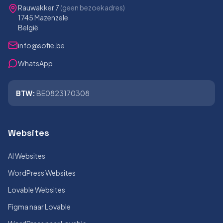
Rauwakker 7
(geen bezoekadres)
1745 Mazenzele
België
info@sofie.be
WhatsApp
BTW:
BE0823170308
Websites
AI Websites
WordPress Websites
Lovable Websites
Figma naar Lovable