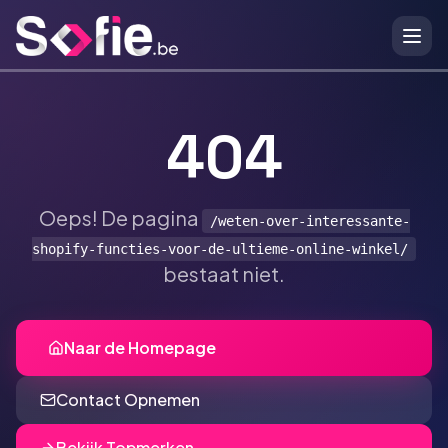
Ga naar hoofdinhoud
404
Oeps! De pagina
/weten-over-interessante-
shopify-functies-voor-de-ultieme-online-winkel/
bestaat niet.
Naar de Homepage
Contact Opnemen
Bekijk Topmerken