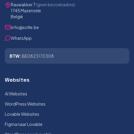
Rauwakker 7
(geen bezoekadres)
1745 Mazenzele
België
info@sofie.be
WhatsApp
BTW:
BE0823170308
Websites
AI Websites
WordPress Websites
Lovable Websites
Figma naar Lovable