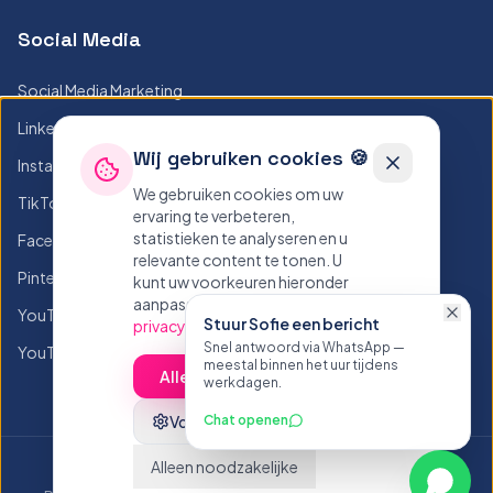
Social Media
Social Media Marketing
LinkedIn Posts
Wij gebruiken cookies 🍪
Instagram Posts
We gebruiken cookies om uw
TikTok Posts
ervaring te verbeteren,
statistieken te analyseren en u
Facebook Posts
relevante content te tonen. U
Pinterest Posts
kunt uw voorkeuren hieronder
aanpassen.
Lees ons
YouTube Posts
Stuur Sofie een bericht
privacybeleid
Snel antwoord via WhatsApp —
YouTube Thumbnails
meestal binnen het uur tijdens
Alles accepteren
werkdagen.
Voorkeuren
Chat openen
Alleen noodzakelijke
©
2026
Sofie.be - Alle rechten voorbehouden
Whats