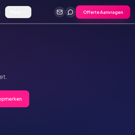
s
Meer
Offerte Aanvragen
et.
Topmerken