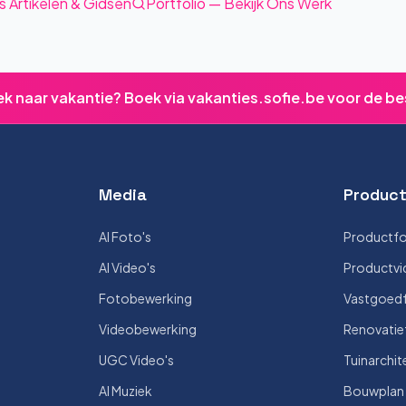
s Artikelen & Gidsen
Portfolio — Bekijk Ons Werk
ek naar vakantie? Boek via vakanties.sofie.be voor de be
Media
Product
AI Foto's
Productfo
AI Video's
Productvi
Fotobewerking
Vastgoedf
Videobewerking
Renovatie
UGC Video's
Tuinarchit
AI Muziek
Bouwplan V