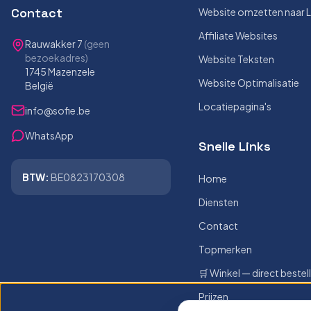
Contact
Website omzetten naar 
Affiliate Websites
Rauwakker 7
(geen
bezoekadres)
Website Teksten
1745 Mazenzele
Website Optimalisatie
België
Locatiepagina's
info@sofie.be
WhatsApp
Snelle Links
BTW:
BE0823170308
Home
Diensten
Contact
Topmerken
🛒 Winkel — direct bestel
Prijzen