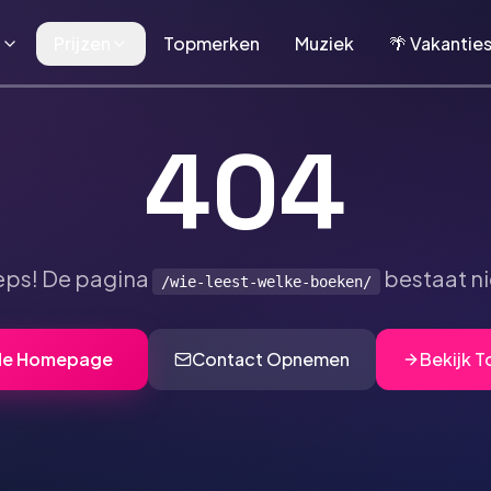
n
Prijzen
Topmerken
Muziek
🌴 Vakantie
404
ps! De pagina
bestaat ni
/wie-leest-welke-boeken/
de Homepage
Contact Opnemen
Bekijk 