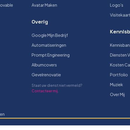
Lovable
Avatar Maken
Logo's
Visitekaar
Overig
Kennisb
Google Mijn Bedrijf
Automatiseringen
Kennisban
Prompt Engineering
Diensten V
Albumcovers
Kosten Ca
Gevelrenovatie
Portfolio
Muziek
Staat uw dienst niet vermeld?
Contacteer mij
.
Over Mij
len