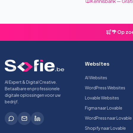
Kennisbank — Grati
🌴 Op zo
Websites
AI Websites
AI Expert & Digital Creative.
WordPress Websites
Betaalbare en professionele
digitale oplossingen voor uw
Lovable Websites
bedrijf.
Figma naar Lovable
WordPress naar Lovable
Shopify naar Lovable