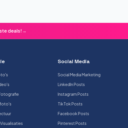
ste deals!
→
ie
Social Media
to's
Social Media Marketing
deo's
LinkedIn Posts
otografie
Instagram Posts
foto's
TikTok Posts
ectuur
Facebook Posts
isualisaties
Pinterest Posts